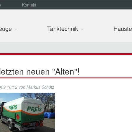
n
Kontakt
zeuge
Tanktechnik
Hauste
letzten neuen "Alten"!
009 16:12
von
Markus Schütz