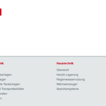
nik
Haustechnik
Übersicht
nkanlagen
Heizöl-Lagerung
lager
Regenwassernutzung
te Tankanlagen
Wärmeerzeuger
 Transportbehälter
Speichersysteme
maten
en