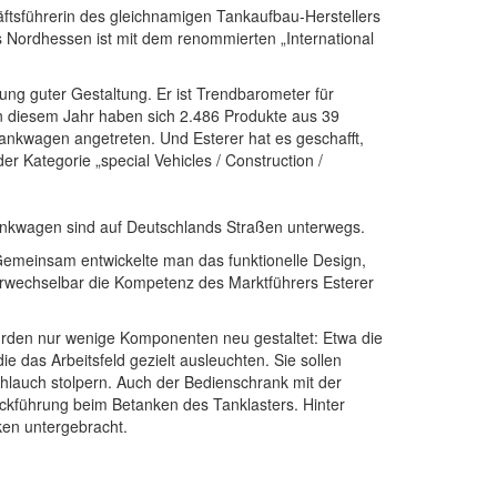
chäftsführerin des gleichnamigen Tankaufbau-Herstellers
 Nordhessen ist mit dem renommierten „International
ung guter Gestaltung. Er ist Trendbarometer für
In diesem Jahr haben sich 2.486 Produkte aus 39
nkwagen angetreten. Und Esterer hat es geschafft,
r Kategorie „special Vehicles / Construction /
nkwagen sind auf Deutschlands Straßen unterwegs.
 Gemeinsam entwickelte man das funktionelle Design,
nverwechselbar die Kompetenz des Marktführers Esterer
urden nur wenige Komponenten neu gestaltet: Etwa die
das Arbeitsfeld gezielt ausleuchten. Sie sollen
hlauch stolpern. Auch der Bedienschrank mit der
ckführung beim Betanken des Tanklasters. Hinter
en untergebracht.