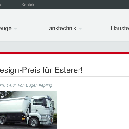
n
Kontakt
zeuge
Tanktechnik
Hauste
!
esign-Preis für Esterer!
010 14:01
von
Eugen Kepling