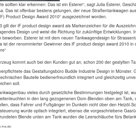
te sollten klar erkennen: Das ist ein Esterer“, sagt Julia Esterer, Ges
a. Das ist offenbar bestens gelungen, der neue Straßentankwagen aus
iF) Product Design Award 2010“ ausgezeichnet worden.
3 gilt der iF product design award als Markenzeichen für die Auszeichn
gendes Design und weist die Richtung für zukünftige Entwicklungen. 
 beworben. Esterer ist mit dem neuen Tankwagendesign für Strassenta
a ist der renommierter Gewinner des iF product design award 2010 in de
ure“
rzeug kommt auch bei den Kunden gut an, schon 200 der gestylten Ta
verpflichtete das Gestaltungsbüro Budde Industrie Design in Münster.
technischen Bauteile bedienerfreundlich integriert und gleichzeitig u
eichen soll.
ankwagenbau vieles durch gesetzliche Bestimmungen festgelegt ist, w
itenleuchten in den lang gezogenenen Dom-Blenden oben am Tank, die 
ellen, dass Fahrer und Fußgänger im Dunkeln nicht über den Heizöl-Sc
teuerung wurde optisch integriert, ebenso die vorgeschriebene Gasrü
erundeten Blende unten am Tank wurden die Leerschläuche fürs Betank
w.hna.de)