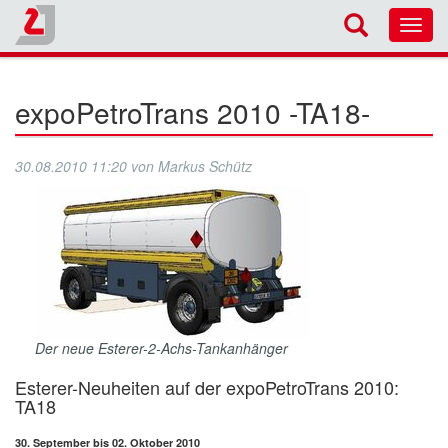
Toggl
navig
expoPetroTrans 2010 -TA18-
30.08.2010 11:20
von
Markus Schütz
Der neue Esterer-2-Achs-Tankanhänger
Esterer-Neuheiten auf der expoPetroTrans 2010:
TA18
30. September bis 02. Oktober 2010