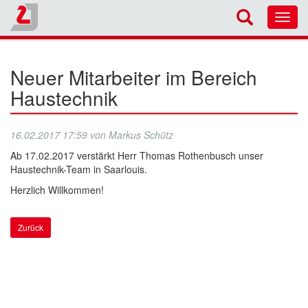
Toggl
navig
Neuer Mitarbeiter im Bereich
Haustechnik
16.02.2017 17:59
von
Markus Schütz
Ab 17.02.2017 verstärkt Herr Thomas Rothenbusch unser
Haustechnik-Team in Saarlouis.
Herzlich Willkommen!
Zurück