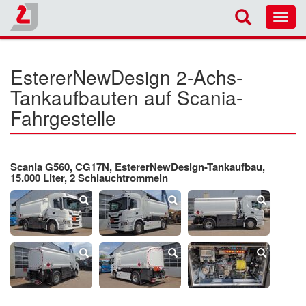
Toggl
navig
EstererNewDesign 2-Achs-
Tankaufbauten auf Scania-
Fahrgestelle
Scania G560, CG17N, EstererNewDesign-Tankaufbau,
15.000 Liter, 2 Schlauchtrommeln