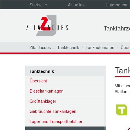
Startseite
Aktuelles
Unternehme
Tankfahr
Zita Jacobs
Tanktechnik
Tankautomaten
Über
Tan
Tanktechnik
Übersicht
Mit eine
Dieseltankanlagen
Station 
Großtanklager
Gebrauchte Tankanlagen
Lager-und Transportbehälter