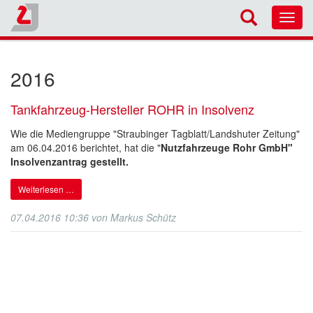
Toggl
navig
2016
Tankfahrzeug-Hersteller ROHR in Insolvenz
Wie die Mediengruppe "Straubinger Tagblatt/Landshuter Zeitung"
am 06.04.2016 berichtet, hat die "
Nutzfahrzeuge Rohr GmbH"
Insolvenzantrag gestellt.
Weiterlesen …
07.04.2016 10:36
von
Markus Schütz