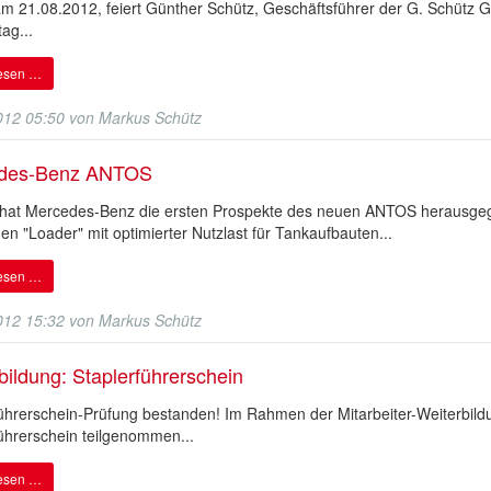
am 21.08.2012, feiert Günther Schütz, Geschäftsführer der G. Schütz
ag...
lesen …
012 05:50
von
Markus Schütz
des-Benz ANTOS
hat Mercedes-Benz die ersten Prospekte des neuen ANTOS herausgeg
den "Loader" mit optimierter Nutzlast für Tankaufbauten...
lesen …
012 15:32
von
Markus Schütz
bildung: Staplerführerschein
führerschein-Prüfung bestanden! Im Rahmen der Mitarbeiter-Weiterbil
ührerschein teilgenommen...
lesen …