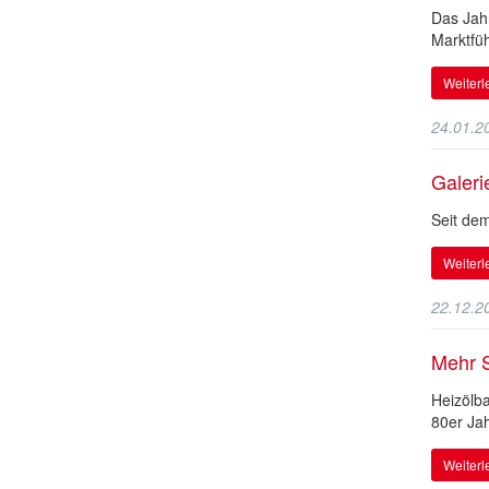
Das Jahr
Marktfüh
Weiter
24.01.2
Galeri
Seit de
Weiter
22.12.2
Mehr S
Heizölba
80er Jah
Weiter