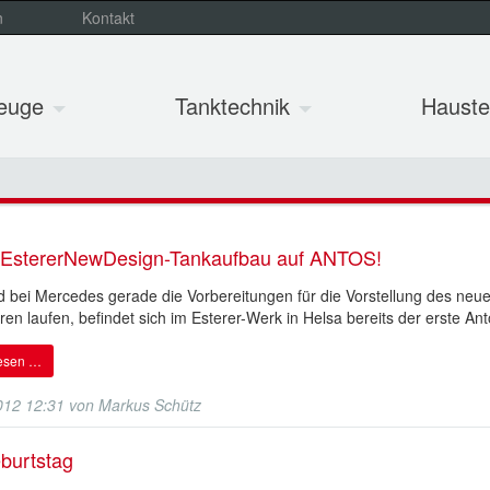
n
Kontakt
zeuge
Tanktechnik
Hauste
r EstererNewDesign-Tankaufbau auf ANTOS!
bei Mercedes gerade die Vorbereitungen für die Vorstellung des neue
en laufen, befindet sich im Esterer-Werk in Helsa bereits der erste Ant
lesen …
012 12:31
von
Markus Schütz
burtstag