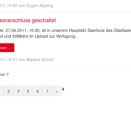
011 15:00
von
Eugen Kepling
seranschluss geschaltet
te, 27.06.2011, 10:30, ist in unserem Hauptsitz Saarlouis das Glasfase
d und 50Mbit/s im Upload zur Verfügung...
lesen …
011 18:51
von
Markus Schütz
von 7
4
1
2
3
5
6
7
»