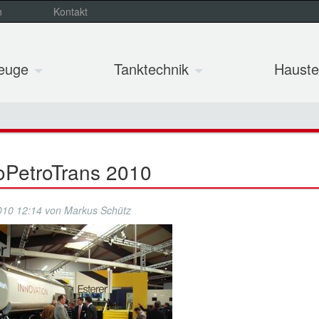
n
Kontakt
zeuge
Tanktechnik
Hauste
oPetroTrans 2010
010 12:14
von
Markus Schütz